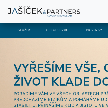
SLUŽBY
SPECIALIZACE
NOVINKY
VYŘEŠÍME VŠE,
ŽIVOT KLADE D
PORADÍME VÁM VE VŠECH OBLASTECH PRÁ
PŘEDCHÁZÍME RIZIKŮM A POMÁHÁME UD
STABILITU. PŘINÁŠÍME KLID A JISTOTU VE