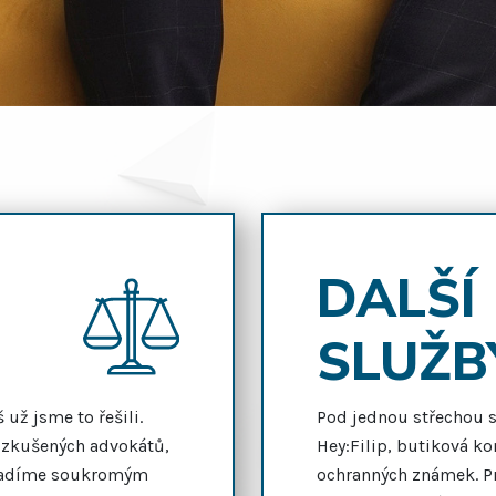
DALŠÍ
SLUŽB
 už jsme to řešili.
Pod jednou střechou s 
zkušených advokátů,
Hey:Filip, butiková k
 Radíme soukromým
ochranných známek. P