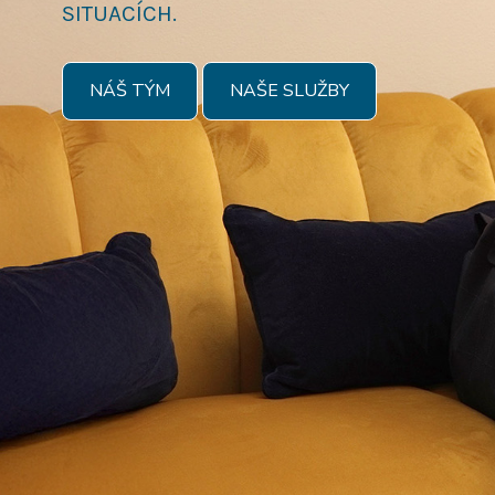
SITUACÍCH.
NÁŠ TÝM
NAŠE SLUŽBY