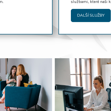
m.
službami, které naši k
DALŠÍ SLUŽBY