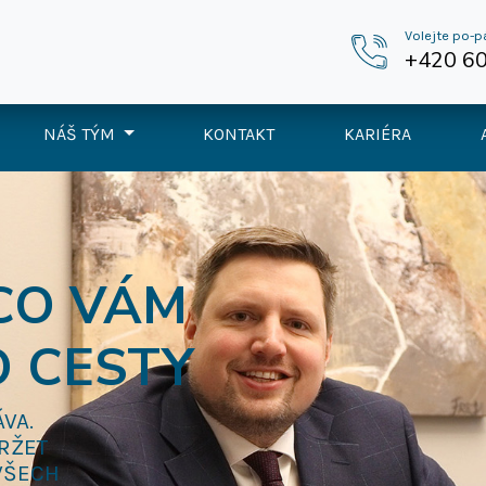
Volejte po-p
+420 60
NÁŠ TÝM
KONTAKT
KARIÉRA
 CO VÁM
O CESTY
VA.
RŽET
 VŠECH